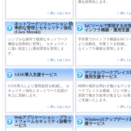
務を効率化します。
詳しくはこちら
詳しく
ネットワークソリューション 効
IaCツールで実現する次
率的な管理とセキュリティ強化
インフラ構築・運用支援
(Cisco Meraki)
シンプルな操作で複雑なネットワーク
手作業でのインフラ構築をIaCツ
機器を効率的に管理し、セキュリティ
より自動化。作業ミスを削減し、
に強い安定した通信環境を実現しま
なインフラ構築を実現します。
す。
詳しくはこちら
詳しく
デジタルワークプレイス
SASE導入支援サービス
運用支援サービス
SASE導入により運用負荷を軽減し、セ
時間や場所を問わず働けるデジタ
キュリティ強化とネットワーク品質の
ークプレイスを構築。ひとり情シ
向上に貢献します。
原因で働き方改革が進まないお客
ご支援いたします。
詳しくはこちら
詳しく
Webアプリケーション・プラッ
Windows11アップデー
トフォームセキュリティ診断サ
援サービス
ービス