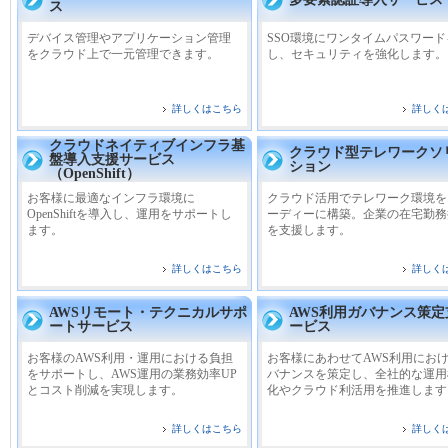
ス
デバイス管理やアプリケーション管理
SSO環境にワンタイムパスワー
をクラウド上で一元管理できます。
し、セキュリティを強化します。
詳しくはこちら
詳しく
クラウドネイティブインフラ基
クラウド型テレワークソ
盤導入支援サービス
ション
（OpenShift）
お客様に最適なインフラ環境に
クラウド活用でテレワーク環境を
OpenShiftを導入し、運用をサポートし
ーディーに構築。企業の在宅勤務
ます。
を支援します。
詳しくはこちら
詳しく
AWSリモート・テクニカルサポ
AWS利用ガバナンス策定
ートサービス
ービス
お客様のAWS利用・運用における負担
お客様にあわせてAWS利用にお
をサポートし、AWS運用の業務効率UP
バナンスを策定し、全社的な運用
とコスト削減を実現します。
化やクラウド利活用を推進します
詳しくはこちら
詳しく