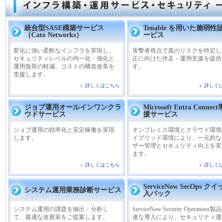
統合型SASE構築サービス
Tenable を用いた脆弱
（Cato Networks）
ービス
変化に強い柔軟なインフラを実現し、
攻撃者視点で真のリスクを特定し
セキュリティレベルの均一化・強化と
正に向けた伴走・運用支援を提供
運用負荷の軽減、コストの構造改革を
す。
支援します。
詳しくはこちら
詳しく
ジョブ運用オールインワンクラ
Microsoft Entra Conne
ウドサービス
援サービス
ジョブ運用の効率化と安定稼働を実現
オンプレミス環境とクラウド環境
します。
イブリッド環境により、一元的な
ザー管理とセキュリティ向上を実
ます。
詳しくはこちら
詳しく
ServiceNow SecOps ク
システム運用業務診断サービス
入パック
システム運用の課題を抽出・分析し
ServiceNow Security Operations
て、最適な改善策をご提案します。
速な導入により、セキュリティ運