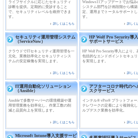
ライフサイクルに応じたセキュリティ
Windows11アップデートでお悩
診断を提供。定期的に受診すること
システム部門を計画段階から構築
で、セキュリティレベルを維持できま
定、運用までトータルサポートし
す。
す。
詳しくはこちら
詳しく
セキュリティ運用管理システム
HP Wolf Pro Securit
（ServiceNow）
サポートサービス
クラウドでITセキュリティ運用管理を一
HP Wolf Pro Security導入によ
元化、業務効率化とセキュリティシス
包括的なエンドポイントセキュリ
テムの安定稼働を実現します。
を実現します。
詳しくはこちら
詳しく
IT運用自動化ソリューション
アフターコロナ時代のヘ
（Ansible）
スクサービス
Ansibleで多数サーバーの環境構築や運
インテル® vPro® プラットフォ
用管理業務を効率化し、作業工数の削
テレワークの定着により複雑化し
減と品質向上を実現します。
ルプデスク業務を効率化。
詳しくはこちら
詳しく
Microsoft Intune導入支援サービ
多要素認証導入サービス