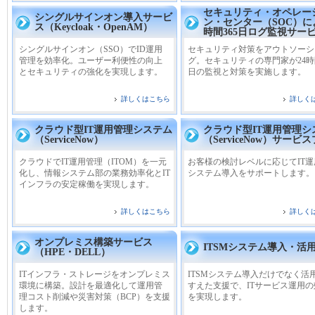
セキュリティ・オペレー
シングルサインオン導入サービ
ン・センター（SOC）に
ス（Keycloak・OpenAM）
時間365日ログ監視サー
シングルサインオン（SSO）でID運用
セキュリティ対策をアウトソーシ
管理を効率化。ユーザー利便性の向上
グ。セキュリティの専門家が24時間
とセキュリティの強化を実現します。
日の監視と対策を実施します。
詳しくはこちら
詳しく
クラウド型IT運用管理システム
クラウド型IT運用管理シ
（ServiceNow）
（ServiceNow）サービ
クラウドでIT運用管理（ITOM）を一元
お客様の検討レベルに応じてIT
化し、情報システム部の業務効率化とIT
システム導入をサポートします。
インフラの安定稼働を実現します。
詳しくはこちら
詳しく
オンプレミス構築サービス
ITSMシステム導入・活
（HPE・DELL）
ITインフラ・ストレージをオンプレミス
ITSMシステム導入だけでなく活
環境に構築。設計を最適化して運用管
すえた支援で、ITサービス運用
理コスト削減や災害対策（BCP）を支援
を実現します。
します。