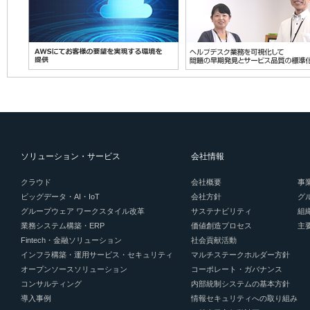
ソリューション・サービス
会社情報
クラウド
会社概要
事
ビッグデータ・AI・IoT
会社方針
グ
グループウェア ワークスタイル改革
サステナビリティ
組
業務システム構築・ERP
価値創造プロセス
主
Fintech・金融ソリューション
社会貢献活動
インフラ構築・運用サービス・セキュリティ
マルチステークホルダー方針
オープンソースソリューション
コーポレート・ガバナンス
コンサルティング
内部統制システムの基本方針
導入事例
情報セキュリティへの取り組み