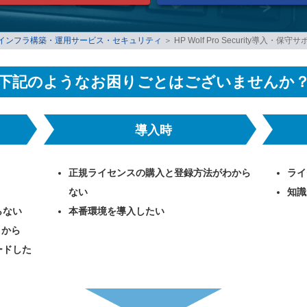
インフラ構築・運用サービス・セキュリティ
＞
HP Wolf Pro Security導入・
下記のようなお困りごとはございませんか
導入時
正規ライセンスの購入と登録方法がわから
ライ
ない
知識
らない
本番環境を導入したい
n」から
ードした