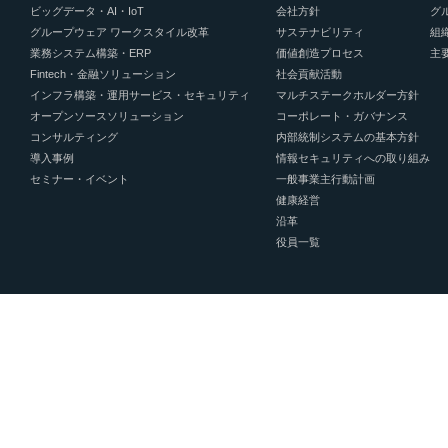
ビッグデータ・AI・IoT
会社方針
グ
グループウェア ワークスタイル改革
サステナビリティ
組
業務システム構築・ERP
価値創造プロセス
主
Fintech・金融ソリューション
社会貢献活動
インフラ構築・運用サービス・セキュリティ
マルチステークホルダー方針
オープンソースソリューション
コーポレート・ガバナンス
コンサルティング
内部統制システムの基本方針
導入事例
情報セキュリティへの取り組み
セミナー・イベント
一般事業主行動計画
健康経営
沿革
役員一覧