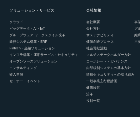
ソリューション・サービス
会社情報
クラウド
会社概要
事
ビッグデータ・AI・IoT
会社方針
グ
グループウェア ワークスタイル改革
サステナビリティ
組
業務システム構築・ERP
価値創造プロセス
主
Fintech・金融ソリューション
社会貢献活動
インフラ構築・運用サービス・セキュリティ
マルチステークホルダー方針
オープンソースソリューション
コーポレート・ガバナンス
コンサルティング
内部統制システムの基本方針
導入事例
情報セキュリティへの取り組み
セミナー・イベント
一般事業主行動計画
健康経営
沿革
役員一覧