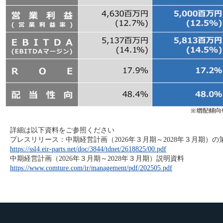
詳細は以下資料をご参照ください
プレスリリース：中期経営計画（2026年３月期～2028年３月期）
https://ssl4.eir-parts.net/doc/3844/tdnet/2618825/00.pdf
中期経営計画（2026年３月期～2028年３月期）説明資料
https://www.comture.com/ir/management/pdf/202505.pdf