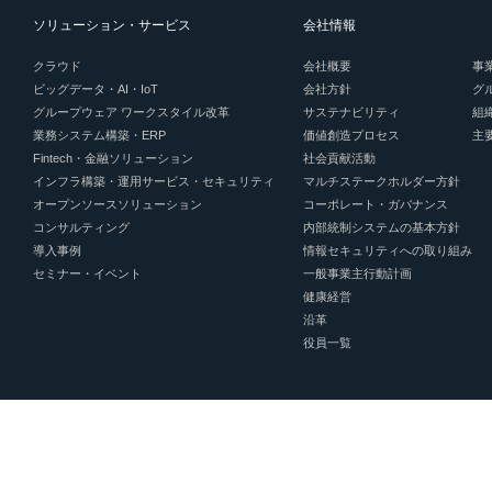
ソリューション・サービス
会社情報
クラウド
会社概要
事
ビッグデータ・AI・IoT
会社方針
グ
グループウェア ワークスタイル改革
サステナビリティ
組
業務システム構築・ERP
価値創造プロセス
主
Fintech・金融ソリューション
社会貢献活動
インフラ構築・運用サービス・セキュリティ
マルチステークホルダー方針
オープンソースソリューション
コーポレート・ガバナンス
コンサルティング
内部統制システムの基本方針
導入事例
情報セキュリティへの取り組み
セミナー・イベント
一般事業主行動計画
健康経営
沿革
役員一覧