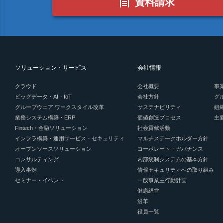
資料請求
ソリューション・サービス
会社情報
クラウド
会社概要
事
ビッグデータ・AI・IoT
会社方針
グ
グループウェア ワークスタイル改革
サステナビリティ
組
業務システム構築・ERP
価値創造プロセス
主
Fintech・金融ソリューション
社会貢献活動
インフラ構築・運用サービス・セキュリティ
マルチステークホルダー方針
オープンソースソリューション
コーポレート・ガバナンス
コンサルティング
内部統制システムの基本方針
導入事例
情報セキュリティへの取り組み
セミナー・イベント
一般事業主行動計画
健康経営
沿革
役員一覧