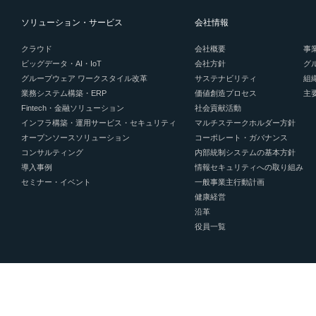
代表取締役 社⾧執行役員 亀井 貴裕
ソリューション・サービス
会社情報
2. 個人情報の取得の目的
クラウド
会社概要
事
本ページにおいて収集するお客様の個人
ビッグデータ・AI・IoT
会社方針
グ
グループウェア ワークスタイル改革
サステナビリティ
組
話等によるお問い合わせへの対応・連絡
業務システム構築・ERP
価値創造プロセス
主
提供のために利用します。また、当社の
Fintech・金融ソリューション
社会貢献活動
インフラ構築・運用サービス・セキュリティ
マルチステークホルダー方針
ついてのお問い合わせについては下記1
オープンソースソリューション
コーポレート・ガバナンス
させて頂きます。
コンサルティング
内部統制システムの基本方針
導入事例
情報セキュリティへの取り組み
1. 当社取り扱い商品及び関連商品
セミナー・イベント
一般事業主行動計画
2. 当社取り扱い商品のアフターサ
健康経営
案内
沿革
役員一覧
3. 展示会、イベント、セミナー等
4. マーケティング調査（アンケー
5. メールマガジンの発行
6. その他、当社業務に関連するご