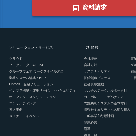
資料請求
ソリューション・サービス
会社情報
クラウド
会社概要
事
ビッグデータ・AI・IoT
会社方針
グ
グループウェア ワークスタイル改革
サステナビリティ
組
業務システム構築・ERP
価値創造プロセス
主
Fintech・金融ソリューション
社会貢献活動
インフラ構築・運用サービス・セキュリティ
マルチステークホルダー方針
オープンソースソリューション
コーポレート・ガバナンス
コンサルティング
内部統制システムの基本方針
導入事例
情報セキュリティへの取り組み
セミナー・イベント
一般事業主行動計画
健康経営
沿革
役員一覧