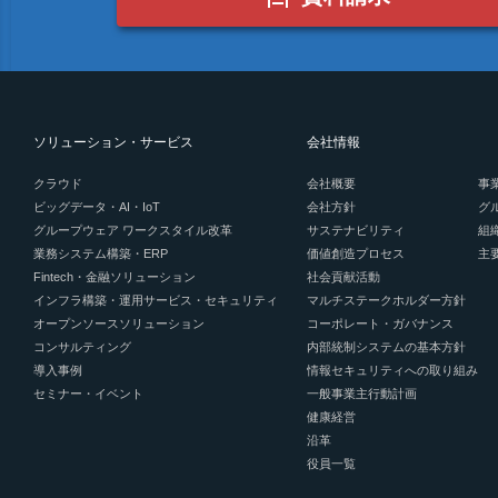
ソリューション・サービス
会社情報
クラウド
会社概要
事
ビッグデータ・AI・IoT
会社方針
グ
グループウェア ワークスタイル改革
サステナビリティ
組
業務システム構築・ERP
価値創造プロセス
主
Fintech・金融ソリューション
社会貢献活動
インフラ構築・運用サービス・セキュリティ
マルチステークホルダー方針
オープンソースソリューション
コーポレート・ガバナンス
コンサルティング
内部統制システムの基本方針
導入事例
情報セキュリティへの取り組み
セミナー・イベント
一般事業主行動計画
健康経営
沿革
役員一覧