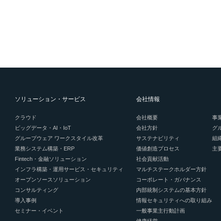
ソリューション・サービス
会社情報
クラウド
会社概要
事
ビッグデータ・AI・IoT
会社方針
グ
グループウェア ワークスタイル改革
サステナビリティ
組
業務システム構築・ERP
価値創造プロセス
主
Fintech・金融ソリューション
社会貢献活動
インフラ構築・運用サービス・セキュリティ
マルチステークホルダー方針
オープンソースソリューション
コーポレート・ガバナンス
コンサルティング
内部統制システムの基本方針
導入事例
情報セキュリティへの取り組み
セミナー・イベント
一般事業主行動計画