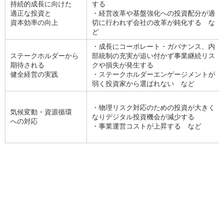
持続的成長に向けた
する
適正な投資と
・経営改革や基盤強化への投資配分が適
資本効率の向上
切に行われず会社の改革が鈍化する な
ど
・成長にコーポレート・ガバナンス、内
ステークホルダーから
部統制の充実が追い付かず事業継続リス
期待される
クや損失が発生する
健全経営の実践
・ステークホルダーエンゲージメントが
弱く投資家から選ばれない など
・物理リスク対応のための投資が大きく
気候変動・資源循環
なりデジタル投資機会が減少する
への対応
・事業運営コストが上昇する など