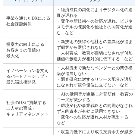
・経済成長の鈍化によりデジタル化の進
展が遅れる
事業を通じたDXによる
・変化や新技術への対応が遅れ、ビジネ
社会課題解決
スモデルの陳腐化や他社との同質化が進
む など
・新技術の獲得や他社との差異化が進ま
提案力の向上による
ず顧客から選択されない
お客さまの価値の
・人材育成・教育が適切になされず付加
最大化
価値の創造力が相対的に低下する など
・人材流出で新たなベンダーとの関係構
イノベーションを支え
築が進展しない
るパートナーシップ・
・調査研究に対するリソース配分が適切
最先端技術開発
になされず競争優位に立てない など
・AIの活用等が進展し外部研修・教育の
ニーズが減少する
社会のDXに貢献する
・環境変化や事業戦略との同期がなされ
IT人材の育成・
ず人的資本が有効に活用できない
キャリアマネジメント
・変化への対応が遅れ人材が流出する
など
・収益力低下により成長投資余力が減少