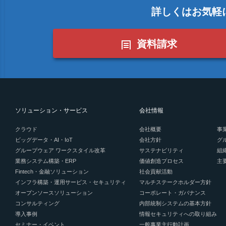
詳しくはお気軽
資料請求
ソリューション・サービス
会社情報
クラウド
会社概要
事
ビッグデータ・AI・IoT
会社方針
グ
グループウェア ワークスタイル改革
サステナビリティ
組
業務システム構築・ERP
価値創造プロセス
主
Fintech・金融ソリューション
社会貢献活動
インフラ構築・運用サービス・セキュリティ
マルチステークホルダー方針
オープンソースソリューション
コーポレート・ガバナンス
コンサルティング
内部統制システムの基本方針
導入事例
情報セキュリティへの取り組み
セミナー・イベント
一般事業主行動計画