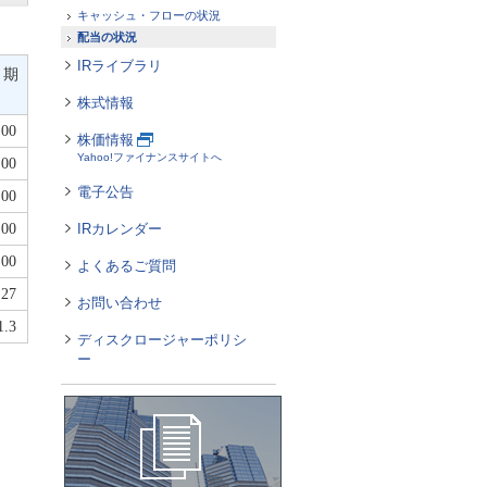
キャッシュ・フローの状況
配当の状況
IRライブラリ
月期
）
株式情報
.00
株価情報
Yahoo!ファイナンスサイトへ
.00
電子公告
.00
.00
IRカレンダー
.00
よくあるご質問
.27
お問い合わせ
1.3
ディスクロージャーポリシ
ー