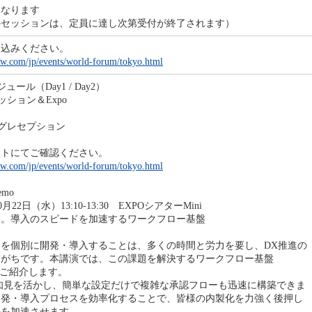
異なります
のセッションは、定員に達し次第受付が終了されます）
し込みください。
ow.com/jp/events/world-forum/tokyo.html
ール（Day1 / Day2）
ション＆Expo
グレセプション
イトにてご確認ください。
ow.com/jp/events/world-forum/tokyo.html
emo
月22日（水）13:10-13:30 EXPOシアターMini
入のスピードを加速するワークフロー基盤
を個別に開発・導入することは、多くの時間と労力を要し、DX推進の
りがちです。本講演では、この課題を解決するワークフロー基盤
w」をご紹介します。
った知見を活かし、簡単な設定だけで複雑な承認フローも迅速に構築できま
開発・導入プロセスを効率化することで、皆様の内製化を力強く後押し
長を加速させます。