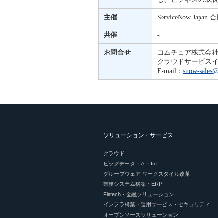
主催
ServiceNow Japan
共催
-
お問合せ
コムチュア株式会
クラウドサービス
E-mail：
snow-sales
ソリューション・サービス
クラウド
ビッグデータ・AI・IoT
グループウェア ワークスタイル改革
業務システム構築・ERP
Fintech・金融ソリューション
インフラ構築・運用サービス・セキュリティ
オープンソースソリューション