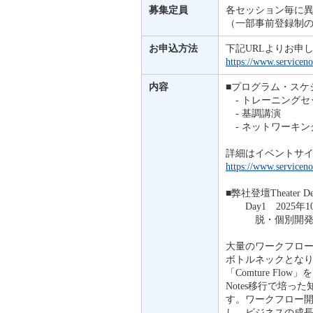
募集定員
各セッション毎に
（一部事前登録制
お申込方法
下記URLよりお申
https://www.servicen
内容
■プログラム・スケジュ
- トレーニングセッ
- 基調講演
- ネットワーキン
詳細はイベントサ
https://www.servicen
■弊社登壇Theater D
Day1 2025年10
脱・個別開発。導
大量のワークフロー
ボトルネックとな
「Comture Flo
Notes移行で培
す。ワークフロー
し、ビジネスの成