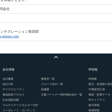
 合同会社
社
インテグレーション第四部
@comture.com
会社情報
IR情報
会社概要
事業所一覧
IR情報
会社方針
グループ会社一覧
株主・投資家の皆
サステナビリティ
組織図
中期経営計画
価値創造プロセス
主要パートナー契約締結会社一覧
業績・財務データ
社会貢献活動
IRライブラリ
マルチステークホルダー方針
株式情報
コーポレート・ガバナンス
株価情報