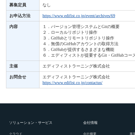
募集定員
なし
お申込方法
https://www.edifist.co.jp/event/archives/69
内容
１．バージョン管理システムとGitの概要
２．ローカルリポジトリ操作
３．GitHubとリモートリポジトリ操作
４．無償のGitHubアカウントの取得方法
５．GitHubが提供するさまざまな機能
６．エディフィストが提要するGit・GitHubコ
主催
エディフィストラーニング株式会社
お問合せ
エディフィストラーニング株式会社
https://www.edifist.co.jp/contactus/
ソリューション・サービス
会社情報
クラウド
会社概要
事