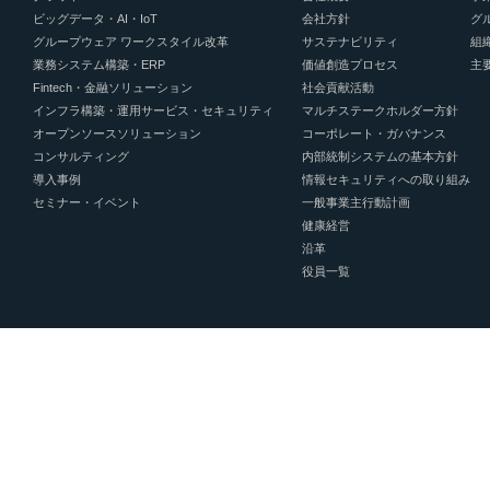
ビッグデータ・AI・IoT
会社方針
グ
グループウェア ワークスタイル改革
サステナビリティ
組
業務システム構築・ERP
価値創造プロセス
主
Fintech・金融ソリューション
社会貢献活動
インフラ構築・運用サービス・セキュリティ
マルチステークホルダー方針
オープンソースソリューション
コーポレート・ガバナンス
コンサルティング
内部統制システムの基本方針
導入事例
情報セキュリティへの取り組み
セミナー・イベント
一般事業主行動計画
健康経営
沿革
役員一覧