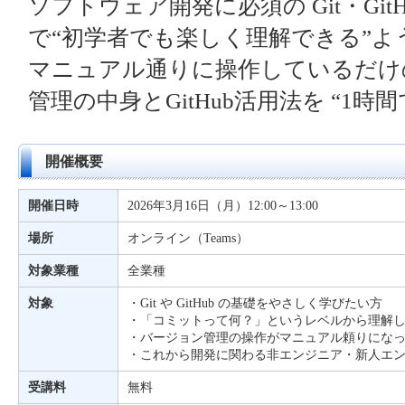
ソフトウェア開発に必須の Git・Git
で“初学者でも楽しく理解できる”よ
マニュアル通りに操作しているだけ
管理の中身とGitHub活用法を “1時
開催概要
開催日時
2026年3月16日（月）12:00～13:00
場所
オンライン（Teams）
対象業種
全業種
対象
・Git や GitHub の基礎をやさしく学びたい方
・「コミットって何？」というレベルから理解
・バージョン管理の操作がマニュアル頼りにな
・これから開発に関わる非エンジニア・新人エ
受講料
無料