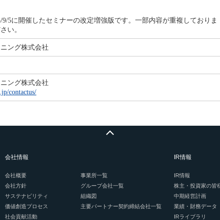
内
25/9/5に開催したセミナーの改定増強版です。一部内容が重複しておりま
ださい。
ーニング株式会社
ーニング株式会社
.jp/contactus/
会社情報
IR情報
会社概要
事業所一覧
IR情報
会社方針
グループ会社一覧
株主・投資家の皆
サステナビリティ
組織図
中期経営計画
価値創造プロセス
主要パートナー契約締結会社一覧
業績・財務データ
社会貢献活動
IRライブラリ