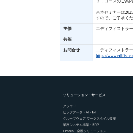
３．コースのご案
※本セミナーは20
すので、ご了承く
主催
エディフィストラ
共催
お問合せ
エディフィストラ
https://www.edifist.co
ソリューション・サービス
クラウド
ビッグデータ・AI・IoT
グループウェア ワークスタイル改革
業務システム構築・ERP
Fintech・金融ソリューション