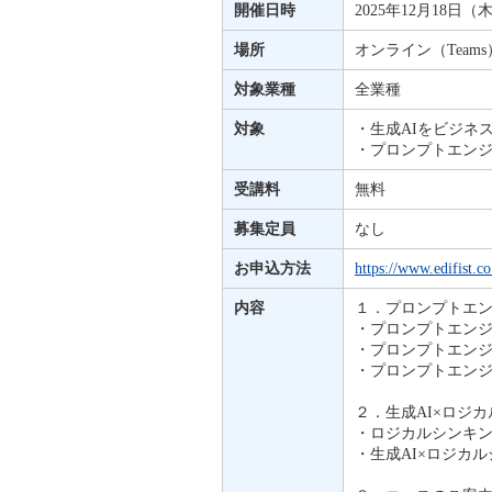
開催日時
2025年12月18日（木）
場所
オンライン（Teams
対象業種
全業種
対象
・生成AIをビジネ
・プロンプトエン
受講料
無料
募集定員
なし
お申込方法
https://www.edifist.co
内容
１．プロンプトエ
・プロンプトエン
・プロンプトエン
・プロンプトエン
２．生成AI×ロジ
・ロジカルシンキ
・生成AI×ロジカ