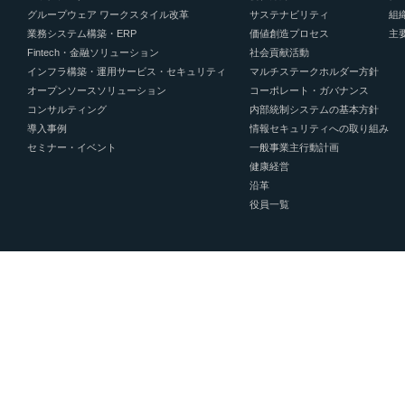
グループウェア ワークスタイル改革
サステナビリティ
組
業務システム構築・ERP
価値創造プロセス
主
Fintech・金融ソリューション
社会貢献活動
インフラ構築・運用サービス・セキュリティ
マルチステークホルダー方針
オープンソースソリューション
コーポレート・ガバナンス
コンサルティング
内部統制システムの基本方針
導入事例
情報セキュリティへの取り組み
セミナー・イベント
一般事業主行動計画
健康経営
沿革
役員一覧