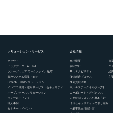
ソリューション・サービス
会社情報
クラウド
会社概要
事
ビッグデータ・AI・IoT
会社方針
グ
グループウェア ワークスタイル改革
サステナビリティ
組
業務システム構築・ERP
価値創造プロセス
主
Fintech・金融ソリューション
社会貢献活動
インフラ構築・運用サービス・セキュリティ
マルチステークホルダー方針
オープンソースソリューション
コーポレート・ガバナンス
コンサルティング
内部統制システムの基本方針
導入事例
情報セキュリティへの取り組み
セミナー・イベント
一般事業主行動計画