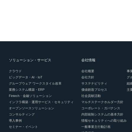
ソリューション・サービス
会社情報
クラウド
会社概要
事
ビッグデータ・AI・IoT
会社方針
グ
グループウェア ワークスタイル改革
サステナビリティ
組
業務システム構築・ERP
価値創造プロセス
主
Fintech・金融ソリューション
社会貢献活動
インフラ構築・運用サービス・セキュリティ
マルチステークホルダー方針
オープンソースソリューション
コーポレート・ガバナンス
コンサルティング
内部統制システムの基本方針
導入事例
情報セキュリティへの取り組み
セミナー・イベント
一般事業主行動計画