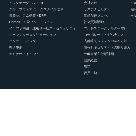
ビッグデータ・AI・IoT
会社方針
グ
グループウェア ワークスタイル改革
サステナビリティ
組
業務システム構築・ERP
価値創造プロセス
主
Fintech・金融ソリューション
社会貢献活動
インフラ構築・運用サービス・セキュリティ
マルチステークホルダー方針
オープンソースソリューション
コーポレート・ガバナンス
コンサルティング
内部統制システムの基本方針
導入事例
情報セキュリティへの取り組み
セミナー・イベント
一般事業主行動計画
健康経営
沿革
役員一覧