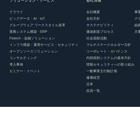
ソリューション・サービス
会社情報
クラウド
会社概要
事
ビッグデータ・AI・IoT
会社方針
グ
グループウェア ワークスタイル改革
サステナビリティ
組
業務システム構築・ERP
価値創造プロセス
主
Fintech・金融ソリューション
社会貢献活動
インフラ構築・運用サービス・セキュリティ
マルチステークホルダー方針
オープンソースソリューション
コーポレート・ガバナンス
コンサルティング
内部統制システムの基本方針
導入事例
情報セキュリティへの取り組み
セミナー・イベント
一般事業主行動計画
健康経営
沿革
役員一覧