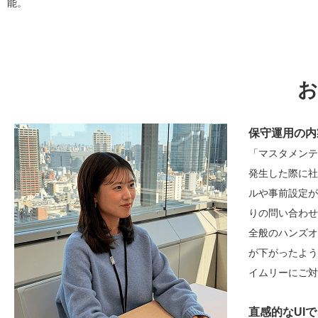
能。
お
保守運用の内
「マスタメンテ
発生した際に社
ルや事前設定が
りの問い合わせが
全般のハンズオ
が下がったよう
イムリーにご対
直感的なUI