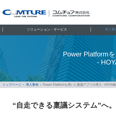
ソリューション・サービス
導入事
Power Plat
- HO
トップページ
＞
導入事例
＞
Power Platformを用いた稟議アプリの導入 ‐ HOYA
“自走できる稟議システム”へ