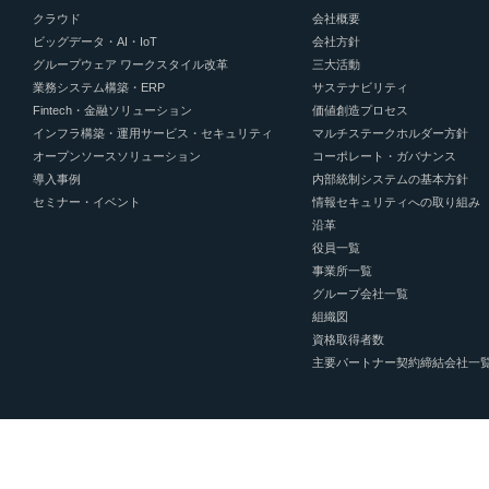
クラウド
会社概要
ビッグデータ・AI・IoT
会社方針
グループウェア ワークスタイル改革
三大活動
業務システム構築・ERP
サステナビリティ
Fintech・金融ソリューション
価値創造プロセス
インフラ構築・運用サービス・セキュリティ
マルチステークホルダー方針
オープンソースソリューション
コーポレート・ガバナンス
導入事例
内部統制システムの基本方針
セミナー・イベント
情報セキュリティへの取り組み
沿革
役員一覧
事業所一覧
グループ会社一覧
組織図
資格取得者数
主要パートナー契約締結会社一