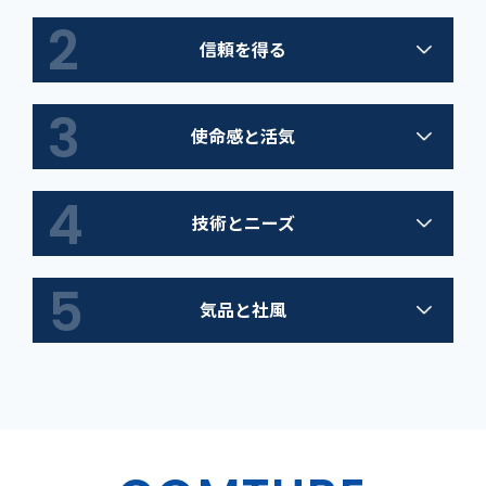
2
信頼を得る
3
使命感と活気
4
技術とニーズ
5
気品と社風